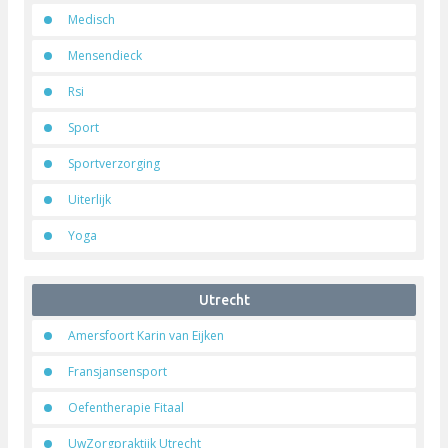
Medisch
Mensendieck
Rsi
Sport
Sportverzorging
Uiterlijk
Yoga
Utrecht
Amersfoort Karin van Eijken
Fransjansensport
Oefentherapie Fitaal
UwZorgpraktijk Utrecht