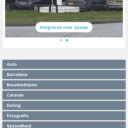
Emigreren naar Spanje
Auto
Barcelona
Bouwbedrijven
Caravan
Dating
Fotografie
Gezondheid